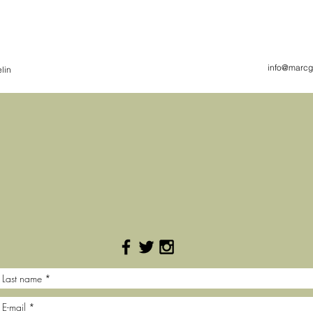
info@marcg
lin