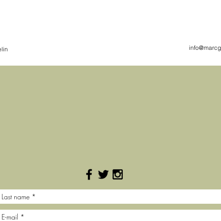
info@marcg
lin