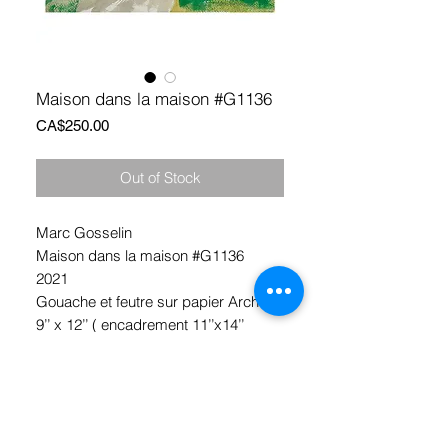
Maison dans la maison #G1136
Price
CA$250.00
Out of Stock
Marc Gosselin
Maison dans la maison #G1136
2021
Gouache et feutre sur papier Arches
9’’ x 12’’ ( encadrement 11’’x14’’
inclus)
*Ramassage Hochelaga, Montréal
ou livraison Gratuite !!! (Canada )