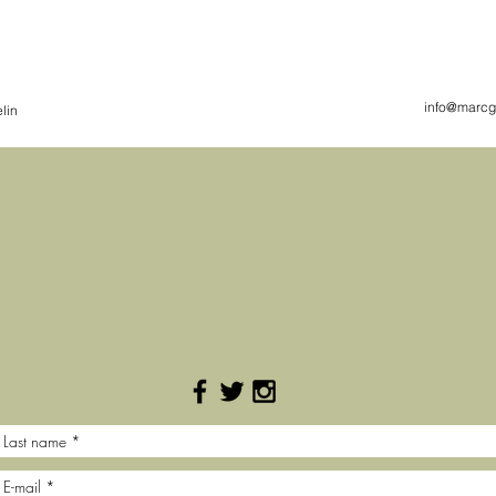
info@marcg
lin