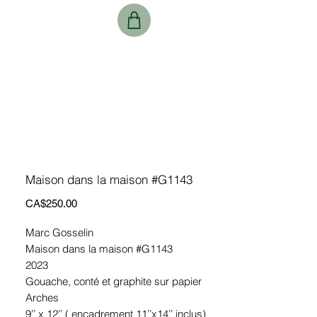
Maison dans la maison #G1143
Price
CA$250.00
Marc Gosselin
Maison dans la maison #G1143
2023
Gouache, conté et graphite sur papier
Arches
9’’ x 12’’ ( encadrement 11’’x14’’ inclus)