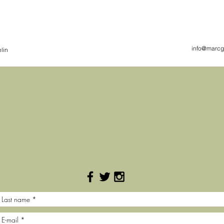
info@marcg
lin