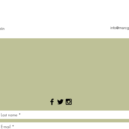
info@marcg
lin