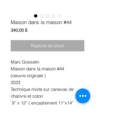
Maison dans la maison #44
Prix
340,00 $
Rupture de stock
Marc Gosselin
Maison dans la maison #44
(oeuvre originale )
2023
Technique mixte sur canevas de
chanvre et coton
9’’ x 12’’ ( encadrement 11’’x14’’
inclus)
*Ramassage Hochelaga, Montréal
ou livraison Gratuite !!!