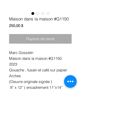
Maison dans la maison #G1150
Prix
250,00 $
Rupture de stock
Marc Gosselin
Maison dans la maison #G1150
2023
Gouache , fusain et café sur papier
Arches
(Oeuvre originale signée )
9’’ x 12’’ ( encadrement 11’’x14’’
inclus)
*Ramassage Hochelaga, Montréal
ou livraison Gratuite !!!