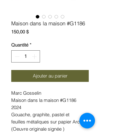
Maison dans la maison #G1186
Prix
150,00 $
Quantité
*
Ajouter au panier
Marc Gosselin
Maison dans la maison #G1186
2024
Gouache, graphite, pastel et
feuilles métaliques sur papier Arches
(Oeuvre originale signée )
9’’ x 12’’ ( encadrement 11’’x14’’