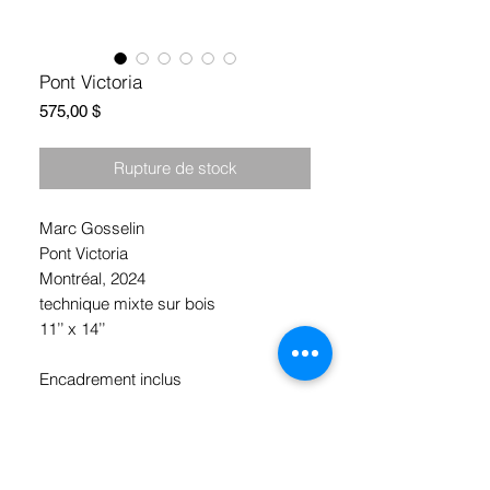
Pont Victoria
Prix
575,00 $
Rupture de stock
Marc Gosselin
Pont Victoria
Montréal, 2024
technique mixte sur bois
11’’ x 14’’
Encadrement inclus
* ramassage à l'atelier (Hochelaga,
Montréal)
Ou livraison gratuite